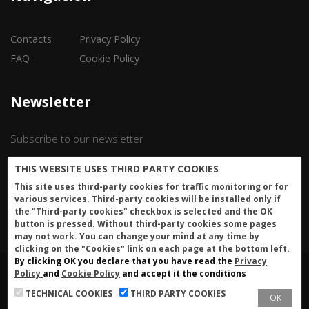
Contacts
Privacy Policy
FAQ
Cookie Policy
Newsletter
Subscribe to our newsletter
THIS WEBSITE USES THIRD PARTY COOKIES
Iscriviti
This site uses third-party cookies for traffic monitoring or for
various services. Third-party cookies will be installed only if
the "Third-party cookies" checkbox is selected and the OK
button is pressed. Without third-party cookies some pages
may not work. You can change your mind at any time by
clicking on the "Cookies" link on each page at the bottom left.
By clicking OK you declare that you have read the
Privacy
Policy
and
Cookie Policy
and accept it the conditions
Made with
by
WebSync.it
© 2022
TECHNICAL COOKIES
THIRD PARTY COOKIES