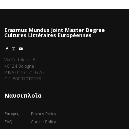
Erasmus Mundus Joint Master Degree
Cultures Littéraires Européennes
Via Cartoleria, 5
40124 Bologna
P.IVA 01131710376
C.F. 80007010376
Ναυσιπλοΐα
Επαφές
Privacy Policy
FAQ
Cookie Policy