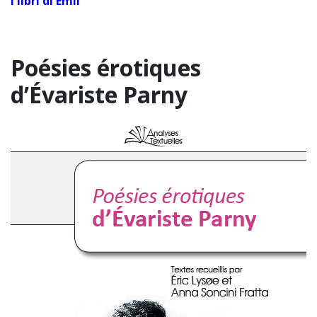
I libri di Emil
Poésies érotiques
d’Évariste Parny