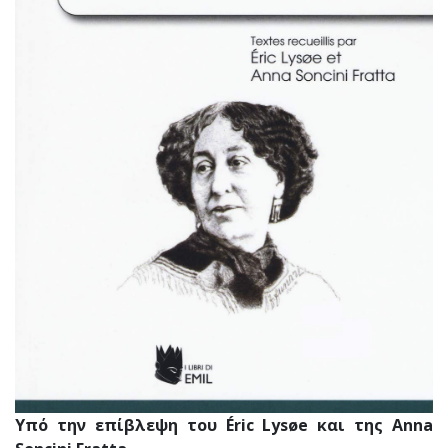
Υπό την επίβλεψη του Éric Lysøe και της Anna