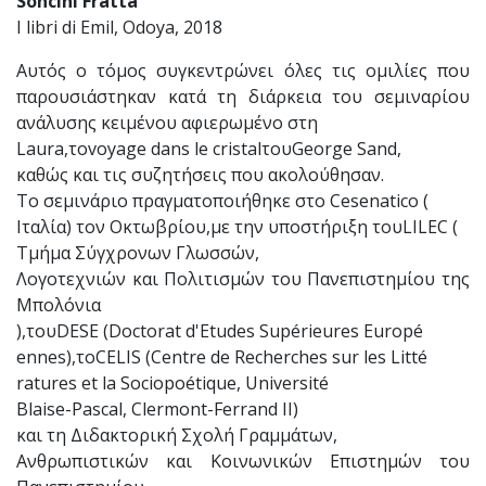
Soncini Fratta
I libri di Emil, Odoya, 2018
Αυτός ο τόμος συγκεντρώνει όλες τις ομιλίες που
παρουσιάστηκαν κατά τη διάρκεια του σεμιναρίου
ανάλυσης κειμένου αφιερωμένο στη
Laura,
το
voyage dans le cristal
του
George Sand,
καθώς και τις συζητήσεις που ακολούθησαν
.
Το σεμινάριο πραγματοποιήθηκε στο
Cesenatico (
Ιταλία
) τον
Οκτωβρίου
,
με την υποστήριξη του
LILEC (
Τμήμα Σύγχρονων Γλωσσών
,
Λογοτεχνιών και Πολιτισμών του Πανεπιστημίου της
Μπολόνια
),
του
DESE (Doctorat d'Etudes Sup
é
rieures Europ
é
ennes),
το
CELIS (Centre de Recherches sur les Litt
é
ratures et la Sociopo
é
tique, Universit
é
Blaise-Pascal, Clermont-Ferrand II)
και τη Διδακτορική Σχολή Γραμμάτων
,
Ανθρωπιστικών και Κοινωνικών Επιστημών του