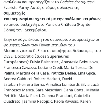
αναλύουν και προσεγγίζουν το
Poésies érotiques
di
Évariste Parny. Αυτός ο τόμος συλλέγει τις
συμμετοχές
του σεμιναρίου σχετικά με την ανάλυση κειμένων
,
το οποίο διεξήχθη στο Pont-du-Château (Puy-de-
Dôme) τον Δεκεμβρίου.
Στην εν λόγω έκδοση του σεμιναρίου συμμετείχαν οι
φοιτητές όλων των Πανεπιστημίων του
Μεταπτυχιακού CLE και οι υποψήφιοι διδάκτορες του
DESE (Doctorat d'Études Supérieures
Européennes): Fulvia Balestrieri, Anastasia Belousova,
Francesca Cavazza, Luciano Credi, Maria Teresa De
Palma, Martina della Casa, Patrizia Dellea, Ema Gjika,
Andrea Guiducci, Robert Hackett, David
Esteban Herrera Serna, Annalisa Lombardi, Silvia Lucà,
Francesco Manca, Sara Meschiari, Dana Otatzi, Mihaila
Petričić, Marta Pierri, Gemma Prandoni, Gabriella
Quadrato, Jasmina Radojicic, Paola Ravasio, Karen