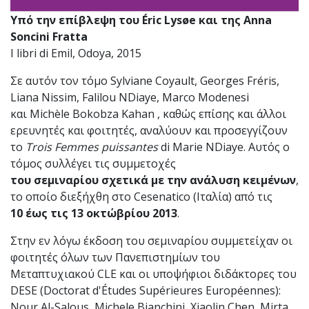
Υπό την επίβλεψη του Éric Lysøe και της Anna
Soncini Fratta
I libri di Emil, Odoya, 2015
Σε αυτόν τον τόμο Sylviane Coyault, Georges Fréris,
Liana Nissim, Falilou NDiaye, Marco Modenesi
και Michèle Bokobza Kahan , καθώς επίσης και άλλοι
ερευνητές και φοιτητές, αναλύουν και προσεγγίζουν
το
Trois Femmes puissantes
di Marie NDiaye. Αυτός ο
τόμος συλλέγει τις συμμετοχές
του σεμιναρίου σχετικά με την ανάλυση κειμένων
,
το οποίο διεξήχθη στο Cesenatico (Ιταλία) από τις
10 έως τις 13 οκτώβρίου 2013
.
Στην εν λόγω έκδοση του σεμιναρίου συμμετείχαν οι
φοιτητές όλων των Πανεπιστημίων του
Μεταπτυχιακού CLE και οι υποψήφιοι διδάκτορες του
DESE (Doctorat d'Études Supérieures Européennes):
Nour Al-Salous, Michele Bianchini, Xiaolin Chen, Mirta