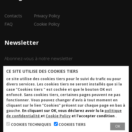
Contacts
Privacy Policy
FAQ
Cookie Policy
Newsletter
Abonnez-vous à notre newsletter
CE SITE UTILISE DES COOKIES TIERS
Iscriviti
ce site utilise des cookies tiers pour le suivi du trafic ou pour
divers services. Les cookies tiers ne seront installés que si la
case "Cookies tiers " est cochée et que le bouton OK est
enfoncé. Sans cookies tiers, certaines pages peuvent ne pas
fonctionner. Vous pouvez changer d'avis à tout moment en
cliquant sur le lien "Cookies" présent sur chaque page en bas à
gauche.
En cliquant sur OK, vous déclarez avoir lu la
politique
de confidentialité
et
Cookie Policy
et l'accepter condition
.
Made with
by
WebSync.it
© 2022
COOKIES TECHNIQUES
COOKIES TIERS